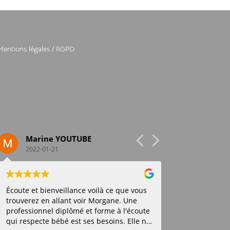
Mentions légales
/
RGPD
Marine YOUTUBE
Diane Del
2022-01-21
2021-10-12
Écoute et bienveillance voilà ce que vous
J'ai rencontré Mo
trouverez en allant voir Morgane. Une
D'abord pour parl
professionnel diplômé et forme à l'écoute
mon bébé était tou
qui respecte bébé est ses besoins. Elle ne
écoutée et rassur