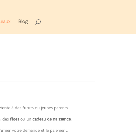
deaux
Blog
étente
à des futurs ou jeunes parents.
e
, des
fêtes
ou un
cadeau de naissance
.
onfirmer votre demande et le paiement.