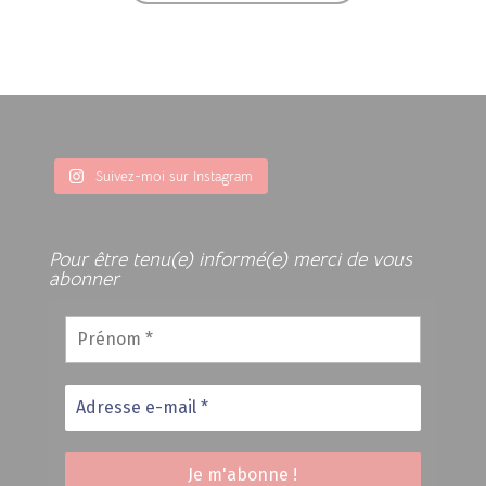
Suivez-moi sur Instagram
Pour être tenu(e) informé(e) merci de vous
abonner
Prénom
*
Adresse
e-
mail
*