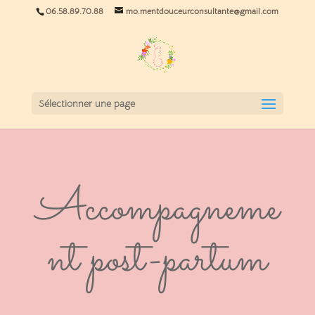
06.58.89.70.88
mo.mentdouceurconsultante@gmail.com
Sélectionner une page
Accompagneme
nt post-partum